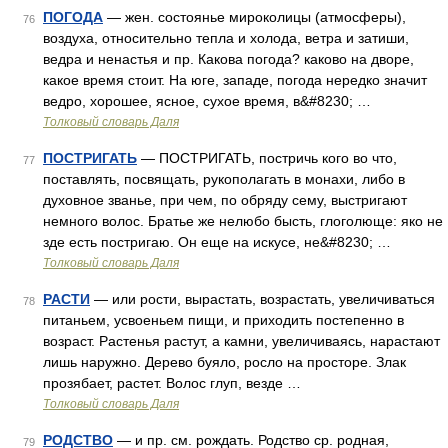
ПОГОДА
— жен. состоянье мироколицы (атмосферы),
76
воздуха, относительно тепла и холода, ветра и затиши,
ведра и ненастья и пр. Какова погода? каково на дворе,
какое время стоит. На юге, западе, погода нередко значит
ведро, хорошее, ясное, сухое время, в&#8230; …
Толковый словарь Даля
ПОСТРИГАТЬ
— ПОСТРИГАТЬ, постричь кого во что,
77
поставлять, посвящать, рукополагать в монахи, либо в
духовное званье, при чем, по обряду сему, выстригают
немного волос. Братье же нелюбо бысть, глоголюще: яко не
зде есть постригаю. Он еще на искусе, не&#8230; …
Толковый словарь Даля
РАСТИ
— или рости, вырастать, возрастать, увеличиваться
78
питаньем, усвоеньем пищи, и приходить постепенно в
возраст. Растенья растут, а камни, увеличиваясь, нарастают
лишь наружно. Дерево буяло, росло на просторе. Злак
прозябает, растет. Волос глуп, везде …
Толковый словарь Даля
РОДСТВО
— и пр. см. рождать. Родство ср. родная,
79