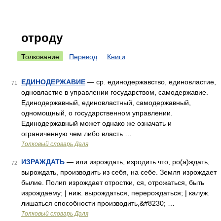
отроду
Толкование
Перевод
Книги
ЕДИНОДЕРЖАВИЕ
— ср. единодержавство, единовластие,
71
одновластие в управлении государством, самодержавие.
Единодержавный, единовластный, самодержавный,
одномощный, о государственном управлении.
Единодержавный может однако же означать и
ограниченную чем либо власть …
Толковый словарь Даля
ИЗРАЖДАТЬ
— или изрождать, изродить что, ро(а)ждать,
72
вырождать, производить из себя, на себе. Земля изрождает
былие. Полип изрождает отростки, ся, отрожаться, быть
изрождаему; | ниж. вырождаться, перерождаться; | калуж.
лишаться способности производить,&#8230; …
Толковый словарь Даля