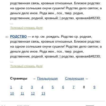
родственная связь, кровные отношенья. Близкое родство:
на одном солнышке онучи сушили! Родство дело святое; а
деньги дело иное. Рода жен., пск., твер. родня,
родственник, родной, кровный; | родство, кровная&#8230;
…
Толковый словарь Даля
РОДСТВО
— и пр. см. рождать. Родство ср. родная,
80
родственная связь, кровные отношенья. Близкое родство:
на одном солнышке онучи сушили! Родство дело святое; а
деньги дело иное. Рода жен., пск., твер. родня,
родственник, родной, кровный; | родство, кровная&#8230;
…
Толковый словарь Даля
Страницы
←
Предыдущая
Следующая
→
1
2
3
4
5
6
7
8
9
10
11
12
13