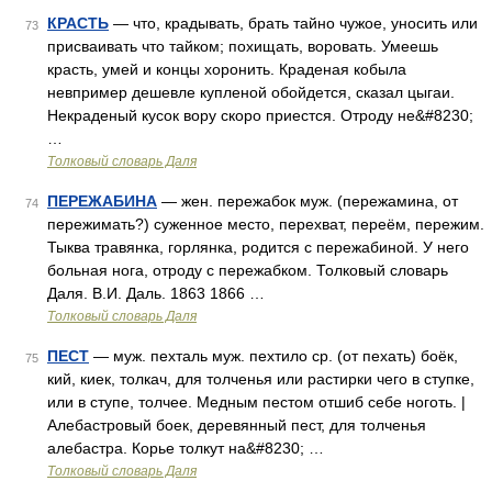
КРАСТЬ
— что, крадывать, брать тайно чужое, уносить или
73
присваивать что тайком; похищать, воровать. Умеешь
красть, умей и концы хоронить. Краденая кобыла
невпример дешевле купленой обойдется, сказал цыгаи.
Некраденый кусок вору скоро приестся. Отроду не&#8230;
…
Толковый словарь Даля
ПЕРЕЖАБИНА
— жен. пережабок муж. (пережамина, от
74
пережимать?) суженное место, перехват, переём, пережим.
Тыква травянка, горлянка, родится с пережабиной. У него
больная нога, отроду с пережабком. Толковый словарь
Даля. В.И. Даль. 1863 1866 …
Толковый словарь Даля
ПЕСТ
— муж. пехталь муж. пехтило ср. (от пехать) боёк,
75
кий, киек, толкач, для толченья или растирки чего в ступке,
или в ступе, толчее. Медным пестом отшиб себе ноготь. |
Алебастровый боек, деревянный пест, для толченья
алебастра. Корье толкут на&#8230; …
Толковый словарь Даля